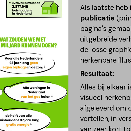
Als laatste heb
publicatie
(prin
pagina's gemaa
uitgebreide ver
de losse graphi
herkenbare illus
Resultaat:
Alles bij elkaar
visueel herkenb
afgeleverd om d
vertellen, in ve
van zeer kort to