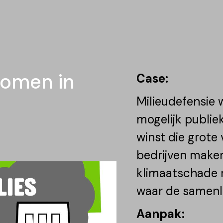
romen in
Case:
Milieudefensie 
mogelijk publiek
winst die grote
bedrijven make
klimaatschade 
waar de samenle
Aanpak: