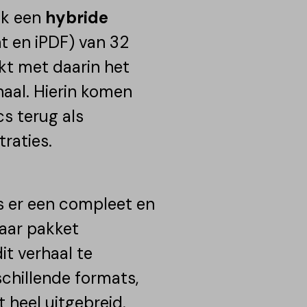
 ik een
hybride
t en iPDF) van 32
kt met daarin het
haal. Hierin komen
cs terug als
traties.
 is er een compleet en
aar pakket
it verhaal te
rschillende formats,
t heel uitgebreid.