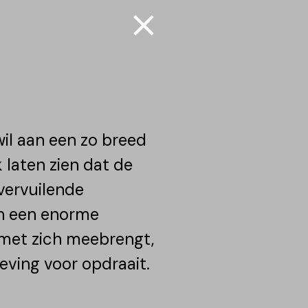
wil aan een zo breed
 laten zien dat de
 vervuilende
n een enorme
met zich meebrengt,
ving voor opdraait.