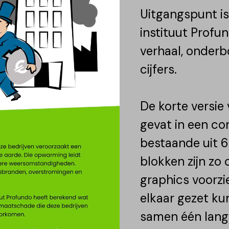
Uitgangspunt i
instituut Profu
verhaal, onder
cijfers.
De korte versie 
gevat in een co
bestaande uit 6
blokken zijn zo
graphics voorzi
elkaar gezet k
samen één lan