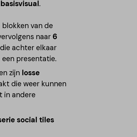
e
basisvisual
.
e blokken van de
 vervolgens naar
6
 die achter elkaar
 een presentatie.
en zijn
losse
kt die weer kunnen
t in andere
serie social tiles