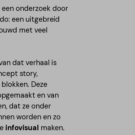
s een onderzoek door
ndo: een uitgebreid
bouwd met veel
van dat verhaal is
ncept story,
 blokken. Deze
 opgemaakt en van
en, dat ze onder
unnen worden en zo
ge
infovisual
maken.